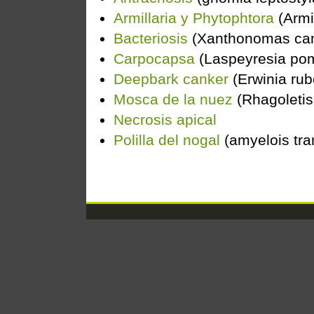
Armillaria y Phytophtora
(Armil
Bacteriosis
(Xanthonomas camp
Carpocapsa
(Laspeyresia pom
Deepbark canker
(Erwinia rub
Mosca de la nuez
(Rhagoletis
Necrosis apical
Polilla del nogal
(amyelois tran