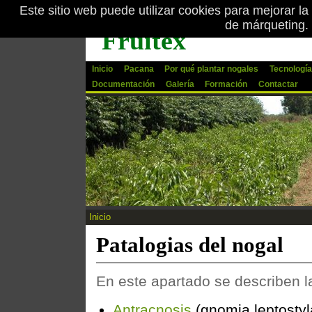
Este sitio web puede utilizar cookies para mejorar la
Pasar al contenido principal
de márqueting.
Fruitex
Inicio
Pacana
Por qué plantar nogales
Tecnología
Documentación
Galería
Formación
Contactar
Inicio
Se encuentra usted aquí
Patalogias del nogal
En este apartado se describen l
Antracnosis
(gnomia leptostyl