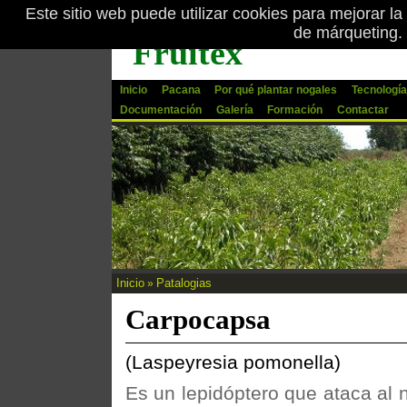
Este sitio web puede utilizar cookies para mejorar la
Pasar al contenido principal
de márqueting.
Fruitex
Inicio
Pacana
Por qué plantar nogales
Tecnología
Documentación
Galería
Formación
Contactar
Inicio
Patalogias
»
Se encuentra usted aquí
Carpocapsa
(Laspeyresia pomonella)
Es un lepidóptero que ataca al 