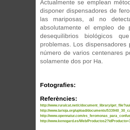
Actualmente se emplean método
disponer dispensadores de fer
las mariposas, al no dete
absolutamente el empleo de pr
desequilibrios biológicos q
problemas. Los dispensadores 
número de varios centenares po
solamente dos por Ha.
Fotografies:
Referències:
http://www.ruralcat.net/c/document_library/get_file?u
http://www.larioja.org/upload/documents/533940_30_c
http://www.opennatur.com/es_feromonas_para_confus
http://www.kenogard.es/Web/Productos2?idProducto=