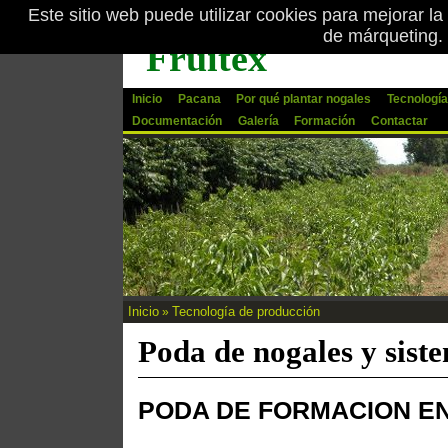
Este sitio web puede utilizar cookies para mejorar la
Pasar al contenido principal
de márqueting.
Fruitex
Inicio
Pacana
Por qué plantar nogales
Tecnología
Documentación
Galería
Formación
Contactar
Inicio
Tecnología de producción
»
Se encuentra usted aquí
Poda de nogales y sist
PODA DE FORMACION EN